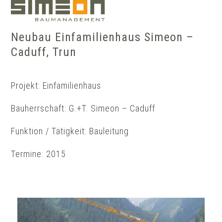
Skip
Show
to
notice
content
Neubau Einfamilienhaus Simeon –
Caduff, Trun
Projekt: Einfamilienhaus
Bauherrschaft: G.+T. Simeon – Caduff
Funktion / Tätigkeit: Bauleitung
Termine: 2015