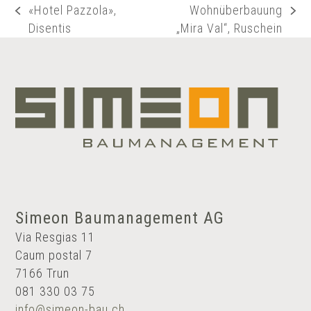
«Hotel Pazzola»,
Wohnüberbauung
vorheriger
Nächster
Disentis
„Mira Val“, Ruschein
Beitrag:
Beitrag:
Simeon Baumanagement AG
Via Resgias 11
Caum postal 7
7166 Trun
081 330 03 75
info@simeon-bau.ch