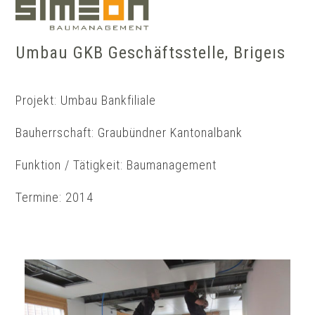
Skip
Show
to
notice
content
Umbau GKB Geschäftsstelle, Brigels
Projekt: Umbau Bankfiliale
Bauherrschaft: Graubündner Kantonalbank
Funktion / Tätigkeit: Baumanagement
Termine: 2014