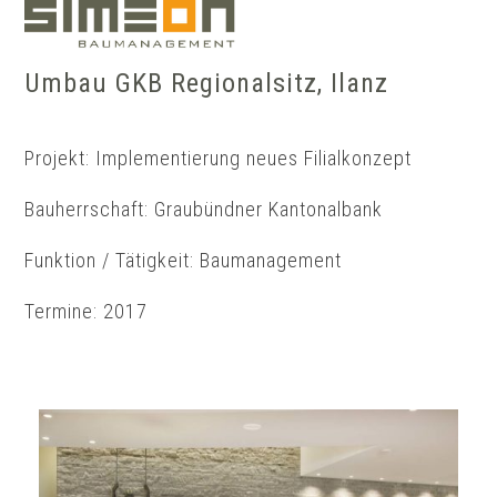
Skip
Show
to
notice
content
Umbau GKB Regionalsitz, Ilanz
Projekt: Implementierung neues Filialkonzept
Bauherrschaft: Graubündner Kantonalbank
Funktion / Tätigkeit: Baumanagement
Termine: 2017